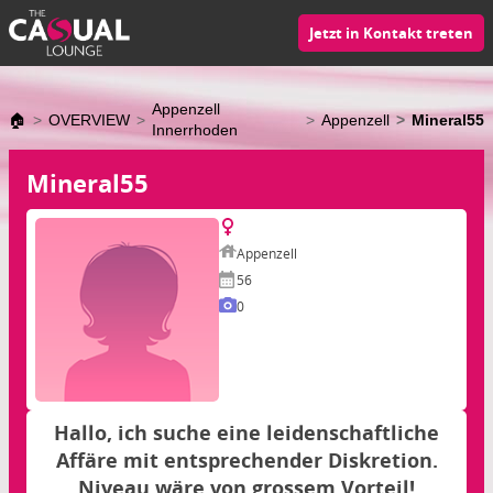
Jetzt in Kontakt treten
Appenzell
🏠
OVERVIEW
Appenzell
Mineral55
Innerrhoden
Mineral55
Appenzell
56
0
Hallo, ich suche eine leidenschaftliche
Affäre mit entsprechender Diskretion.
Niveau wäre von grossem Vorteil!