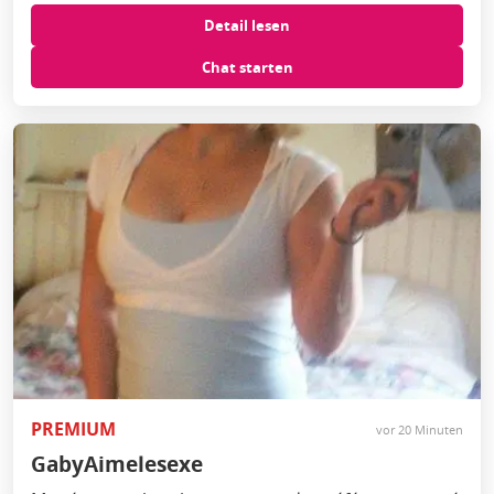
Detail lesen
Chat starten
PREMIUM
vor 20 Minuten
GabyAimelesexe