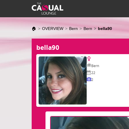
🏠
OVERVIEW
Bern
Bern
bella90
bella90
Bern
22
2