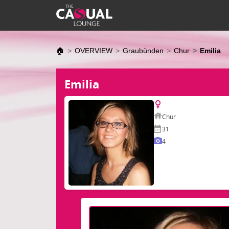
🏠
OVERVIEW
Graubünden
Chur
Emilia
Emilia
Chur
31
4