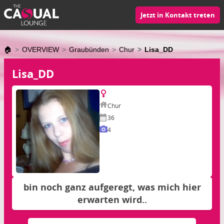
Jetzt in Kontakt treten
🏠
OVERVIEW
Graubünden
Chur
Lisa_DD
Lisa_DD
Chur
36
4
bin noch ganz aufgeregt, was mich hier
erwarten wird..