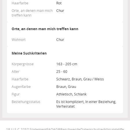
Haarfarbe
Rot
Orte, an denen man mich
Chur
treffen kann
Orte, an denen man mich treffen kann
Wohnort
Chur
Meine Suchkriterien
Körpergrösse
163 - 205 cm
Alter
25 - 60
Haarfarbe
Schwarz, Braun, Grau / Weiss
Augenfarbe
Braun, Grau
Figur
Athletisch, Schlank
Beziehungsstatus
Es ist kompliziert, In einer Beziehung,
Verheiratet
18 U.S.C 2257 Statement
FAQ
AGB
Beschwerde
Datenschutzerklärung
Hilfe