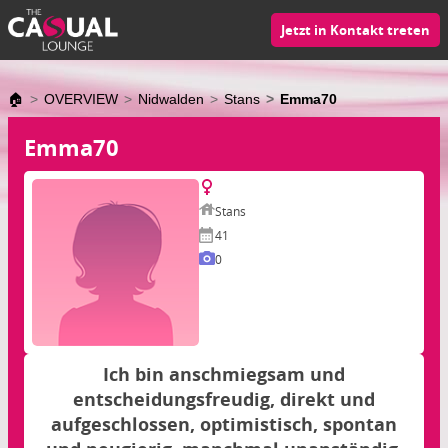
Jetzt in Kontakt treten
🏠
OVERVIEW
Nidwalden
Stans
Emma70
Emma70
Stans
41
0
Ich bin anschmiegsam und
entscheidungsfreudig, direkt und
aufgeschlossen, optimistisch, spontan