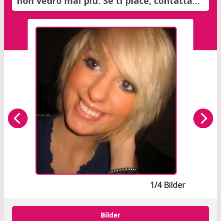
non vedrò mai più. Se ti piace, contattami
in mp!
1/4 Bilder
Bilder