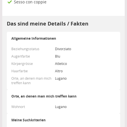
Sesso con coppie
Das sind meine Details / Fakten
Allgemeine Informationen
Beziehungsstatus
Divorziato
Augenfarbe
Blu
Körpergrösse
Atletico
Haarfarbe
Altro
Orte, an denen man mich
Lugano
treffen kann
Orte, an denen man mich treffen kann
Wohnort
Lugano
Meine Suchkriterien