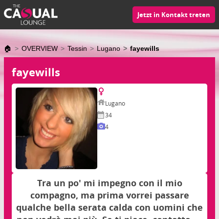
Jetzt in Kontakt treten
🏠
OVERVIEW
Tessin
Lugano
fayewills
fayewills
Lugano
34
4
Tra un po' mi impegno con il mio
compagno, ma prima vorrei passare
qualche bella serata calda con uomini che