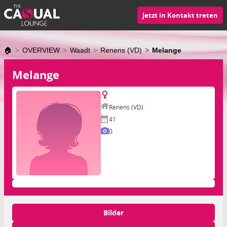
Jetzt in Kontakt treten
🏠
OVERVIEW
Waadt
Renens (VD)
Melange
Melange
Renens (VD)
41
0
Bilder