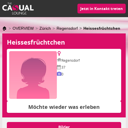
Jetzt in Kontakt treten
🏠
OVERVIEW
Zürich
Regensdorf
Heissesfrüchtchen
Heissesfrüchtchen
Regensdorf
37
0
Möchte wieder was erleben
Bilder