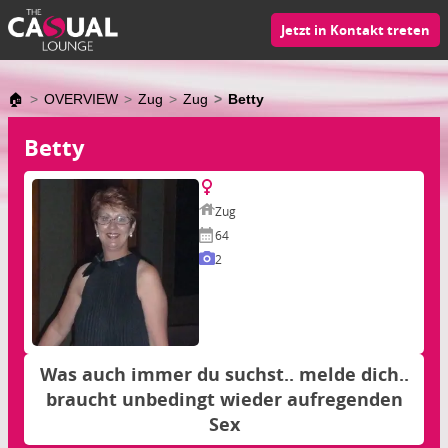
Jetzt in Kontakt treten
🏠
OVERVIEW
Zug
Zug
Betty
Betty
Zug
64
2
Was auch immer du suchst.. melde dich..
braucht unbedingt wieder aufregenden
Sex