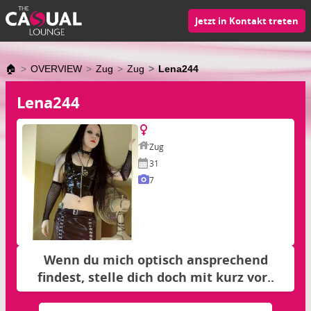
Jetzt in Kontakt treten
🏠
OVERVIEW
Zug
Zug
Lena244
Lena244
Zug
31
7
Wenn du mich optisch ansprechend
findest, stelle dich doch mit kurz vor..