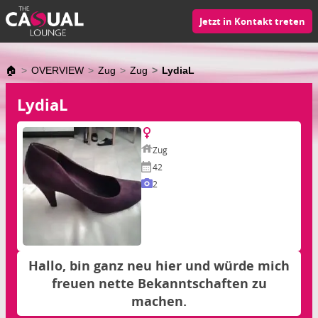
Jetzt in Kontakt treten
🏠
OVERVIEW
Zug
Zug
LydiaL
LydiaL
Zug
42
2
Hallo, bin ganz neu hier und würde mich
freuen nette Bekanntschaften zu
machen.