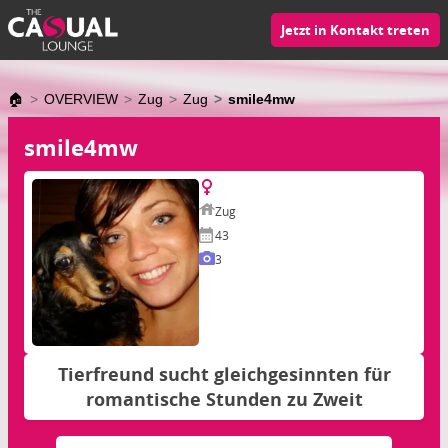
Jetzt in Kontakt treten
🏠
OVERVIEW
Zug
Zug
smile4mw
smile4mw
Zug
43
3
Tierfreund sucht gleichgesinnten für
romantische Stunden zu Zweit