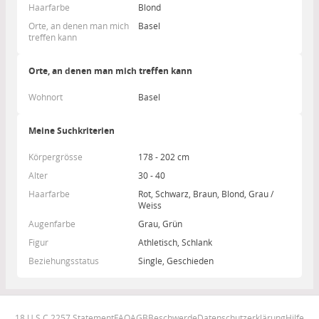
Haarfarbe
Blond
Orte, an denen man mich
Basel
treffen kann
Orte, an denen man mich treffen kann
Wohnort
Basel
Meine Suchkriterien
Körpergrösse
178 - 202 cm
Alter
30 - 40
Haarfarbe
Rot, Schwarz, Braun, Blond, Grau /
Weiss
Augenfarbe
Grau, Grün
Figur
Athletisch, Schlank
Beziehungsstatus
Single, Geschieden
18 U.S.C 2257 Statement
FAQ
AGB
Beschwerde
Datenschutzerklärung
Hilfe