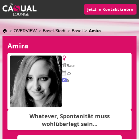
Jetzt in Kontakt treten
🏠
OVERVIEW
Basel-Stadt
Basel
Amira
Amira
Basel
25
6
Whatever, Spontanität muss
wohlüberlegt sein...