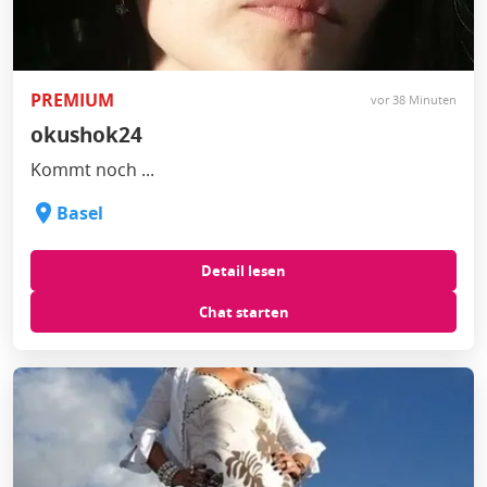
PREMIUM
vor 38 Minuten
okushok24
Kommt noch ...
Basel
Detail lesen
Chat starten