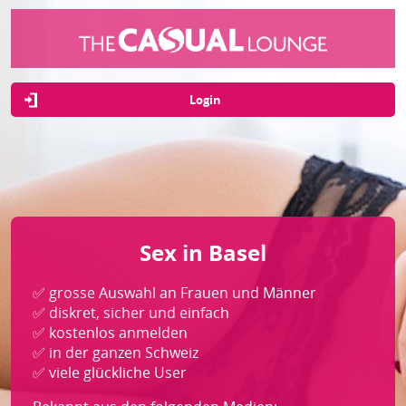
Login
Sex in Basel
✅ grosse Auswahl an Frauen und Männer
✅ diskret, sicher und einfach
✅ kostenlos anmelden
✅ in der ganzen Schweiz
✅ viele glückliche User