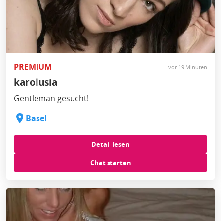
PREMIUM
vor 19 Minuten
karolusia
Gentleman gesucht!
Basel
Detail lesen
Chat starten