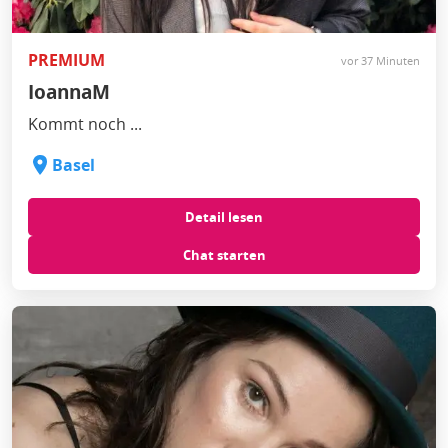
PREMIUM
vor 37 Minuten
IoannaM
Kommt noch ...
Basel
Detail lesen
Chat starten