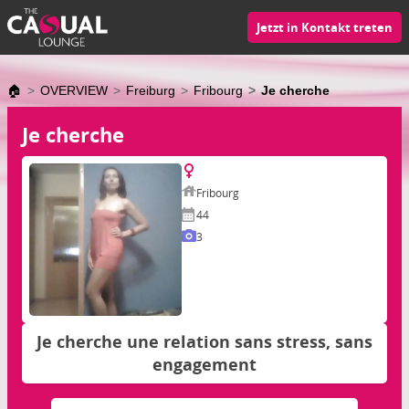
Jetzt in Kontakt treten
🏠
OVERVIEW
Freiburg
Fribourg
Je cherche
Je cherche
Fribourg
44
3
Je cherche une relation sans stress, sans
engagement