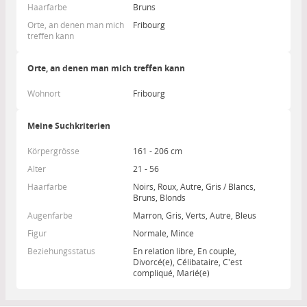
Haarfarbe
Bruns
Orte, an denen man mich
Fribourg
treffen kann
Orte, an denen man mich treffen kann
Wohnort
Fribourg
Meine Suchkriterien
Körpergrösse
161 - 206 cm
Alter
21 - 56
Haarfarbe
Noirs, Roux, Autre, Gris / Blancs,
Bruns, Blonds
Augenfarbe
Marron, Gris, Verts, Autre, Bleus
Figur
Normale, Mince
Beziehungsstatus
En relation libre, En couple,
Divorcé(e), Célibataire, C'est
compliqué, Marié(e)