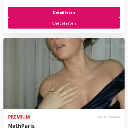
Detail lesen
Chat starten
PREMIUM
vor 37 Minuten
NathParis