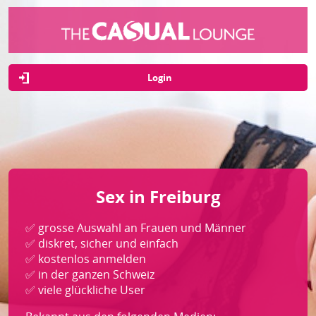
Login
Sex in Freiburg
✅ grosse Auswahl an Frauen und Männer
✅ diskret, sicher und einfach
✅ kostenlos anmelden
✅ in der ganzen Schweiz
✅ viele glückliche User