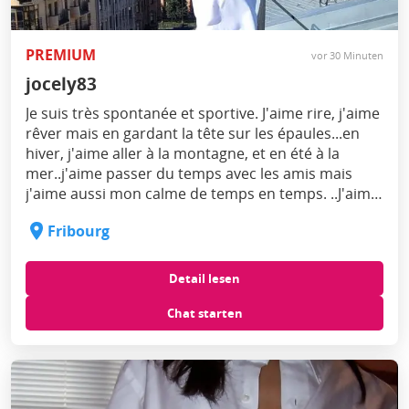
PREMIUM
vor 30 Minuten
jocely83
Je suis très spontanée et sportive. J'aime rire, j'aime
rêver mais en gardant la tête sur les épaules...en
hiver, j'aime aller à la montagne, et en été à la
mer..j'aime passer du temps avec les amis mais
j'aime aussi mon calme de temps en temps. ..J'aime
faire la cuisine et encore plus lorsque d'autres font
Fribourg
la cuisine pour moi:-) Je n'aime pas jouer les
2ème...j'aime la passion et l'harmonie.
Detail lesen
Chat starten