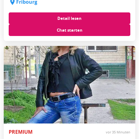
Fribourg
Detail lesen
Chat starten
PREMIUM
vor 35 Minuten