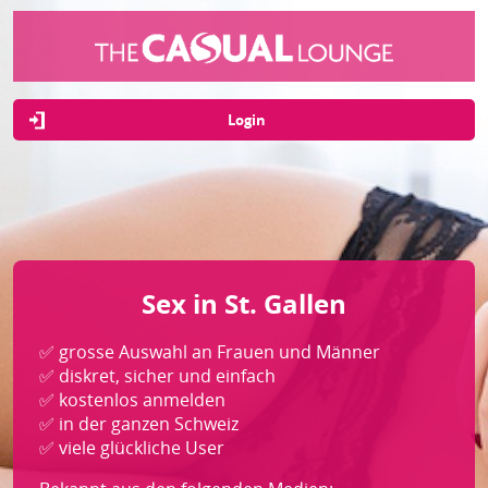
Login
Sex in St. Gallen
✅ grosse Auswahl an Frauen und Männer
✅ diskret, sicher und einfach
✅ kostenlos anmelden
✅ in der ganzen Schweiz
✅ viele glückliche User