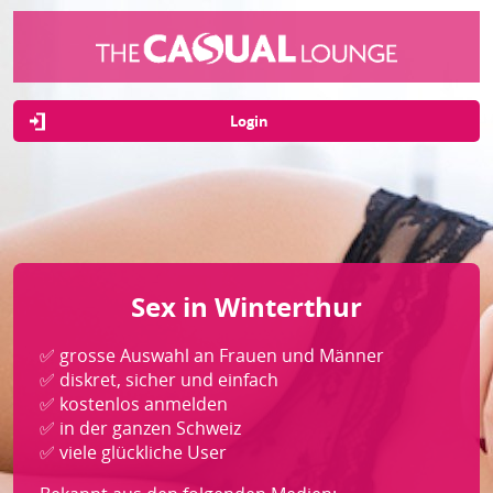
Login
Sex in Winterthur
✅ grosse Auswahl an Frauen und Männer
✅ diskret, sicher und einfach
✅ kostenlos anmelden
✅ in der ganzen Schweiz
✅ viele glückliche User