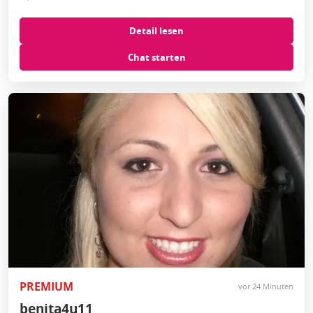
Detail lesen
Chat starten
PREMIUM
vor 24 Minuten
benita4u11